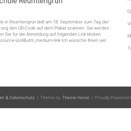
schule Reumtengrün
D
le in Reumtengrün lädt am 18. September zum Tag der
V
 Führung den QR-Code auf dem Plakat scannen. Sie werden
n Sie für die Anmeldung auf folgenden Link klicken:
M
source=poll&utm_medium=link Ich wünsche Ihnen viel
T
um & Datenschutz
Theme by:
Theme Horse
Proudly Powered 