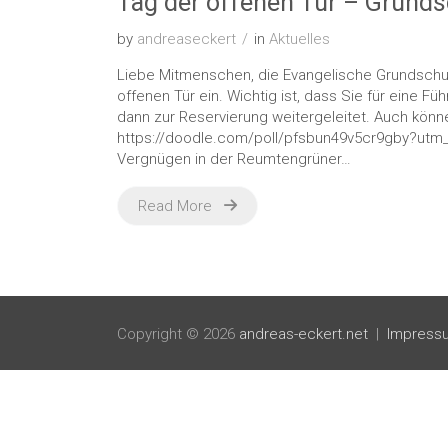
Tag der offenen Tür – Grund
by
andreaseckert
in
Aktuelles
Liebe Mitmenschen, die Evangelische Grundschu
offenen Tür ein. Wichtig ist, dass Sie für eine
dann zur Reservierung weitergeleitet. Auch könne
https://doodle.com/poll/pfsbun49v5cr9gby?utm_
Vergnügen in der Reumtengrüner…
Read More
Copyright © 2026
andreas-eckert.net
Impress