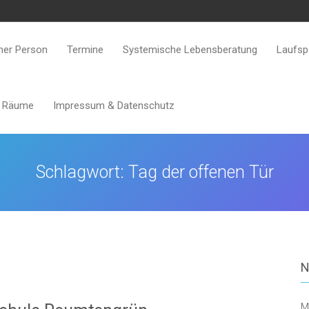
ner Person
Termine
Systemische Lebensberatung
Laufsp
e Räume
Impressum & Datenschutz
Schlagwort:
Tag der offenen Tür
N
M