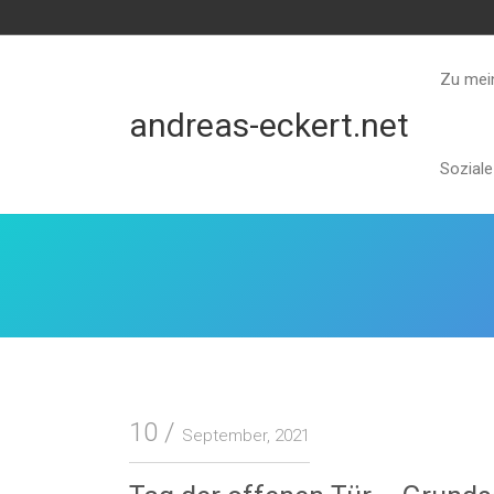
Skip
to
content
Zu mei
andreas-eckert.net
Sozial
10
September, 2021