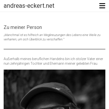
Skip
andreas-eckert.net
to
content
Zu meiner Person
„
Manchmal ist es hilfreich an Wegkreuzungen des Lebens eine Weile zu
verharren, um sich Überblick zu verschaffen.
“
Außerhalb meines beruflichen Handelns bin ich stolzer Vater einer
nun zehnjährigen Tochter und Ehemann meiner geliebten Frau.