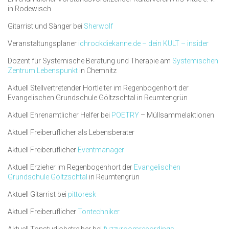
in Rodewisch
Gitarrist und Sänger bei
Sherwolf
Veranstaltungsplaner
ichrockdiekanne.de – dein KULT – insider
Dozent für Systemische Beratung und Therapie am
Systemischen
Zentrum Lebenspunkt
in Chemnitz
Aktuell Stellvertretender Hortleiter im Regenbogenhort der
Evangelischen Grundschule Göltzschtal in Reumtengrün
Aktuell Ehrenamtlicher Helfer bei
POETRY
– Müllsammelaktionen
Aktuell Freiberuflicher als Lebensberater
Aktuell Freiberuflicher
Eventmanager
Aktuell Erzieher im Regenbogenhort der
Evangelischen
Grundschule Göltzschtal
in Reumtengrün
Aktuell Gitarrist bei
pittoresk
Aktuell Freiberuflicher
Tontechniker
Aktuell Tonstudiobetreiber bei
fuzzyroomrecordings