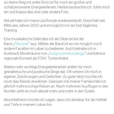
so kleine Weg ins weite Grün ist für mich ein großer und
schätzenswerter Energielieferant. Hierbei beobachte ich, fühle mich
ein und knipse das eine oder andere Foto.
Aktuell habe ich meine Lauffreude wiederentdeckt. Diese hält seit
Mitte des Jahres 2023 und ermöglicht mir ein fast tägliches
Training.
Eine musikalische Seite lebe ich als Gitarrist bei der
Band „
Pittoresk
“ aus. Mittels der Band ist es mir möglich noch
andere Facetten im Leben zu bedienen. Auch betreibe ich in
Auerbach Musikräume von „
fuzzyroomrecordings
“ und betreue
regionale Konzert als FOH/ Tontechniker.
Weitere sehr wichtige Energielieferanten stellen für mich
gestalterische und poetische Dinge dar. Oft verliere ich mich in
eigenen Zeichnungen und Gedichten. Zu guter letzt´möchte ich
noch das Reisen erwähnen. Geinsam mit meiner Familie trete ich
jährlich mehrwöchige Reisen an. Nach mehreren Ausflügen in den
Norden zieht es mich aktuell mehr und mehr in den Süden.
Abschließend möchte ich sagen, dass ich dankbar für die Vielfalt
und Tiefe in meinem Leben bin.